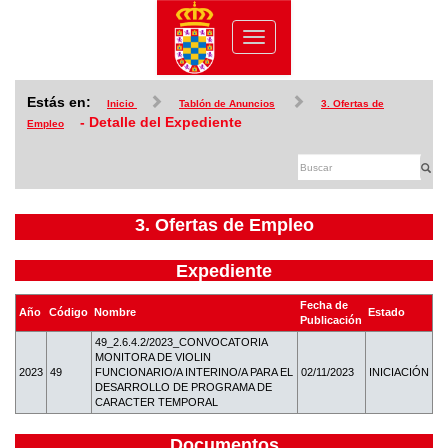
Toggle
navigation
Estás en:
Inicio
Tablón de Anuncios
3. Ofertas de
- Detalle del Expediente
Empleo
3. Ofertas de Empleo
Expediente
Fecha de
Año
Código
Nombre
Estado
Publicación
49_2.6.4.2/2023_CONVOCATORIA
MONITORA DE VIOLIN
2023
49
FUNCIONARIO/A INTERINO/A PARA EL
02/11/2023
INICIACIÓN
DESARROLLO DE PROGRAMA DE
CARACTER TEMPORAL
Documentos