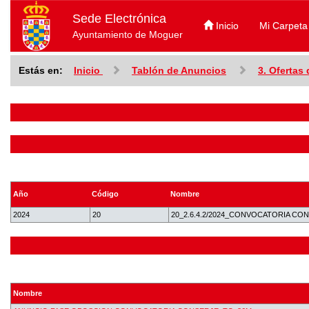
Sede Electrónica
Inicio
Mi Carpeta
Ayuntamiento de Moguer
Estás en:
Inicio
Tablón de Anuncios
3. Ofertas
Año
Código
Nombre
2024
20
20_2.6.4.2/2024_CONVOCATORIA C
Nombre