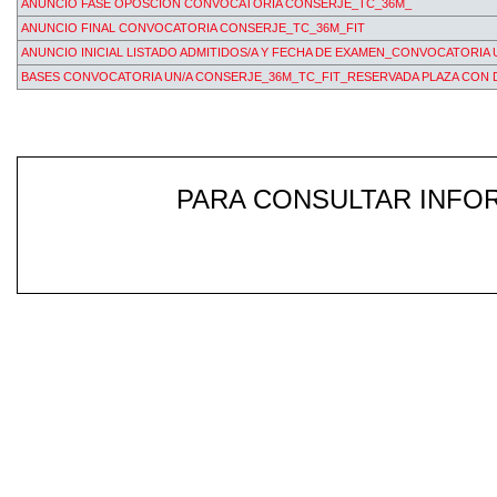
ANUNCIO FASE OPOSCION CONVOCATORIA CONSERJE_TC_36M_
ANUNCIO FINAL CONVOCATORIA CONSERJE_TC_36M_FIT
ANUNCIO INICIAL LISTADO ADMITIDOS/A Y FECHA DE EXAMEN_CONVOCATORIA
BASES CONVOCATORIA UN/A CONSERJE_36M_TC_FIT_RESERVADA PLAZA CON 
PARA CONSULTAR INFOR