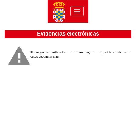
Toggle
navigation
Evidencias electrónicas
El código de verificación no es correcto, no es posible continuar en
estas circunstancias