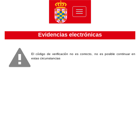
Toggle
navigation
Evidencias electrónicas
El código de verificación no es correcto, no es posible continuar en
estas circunstancias